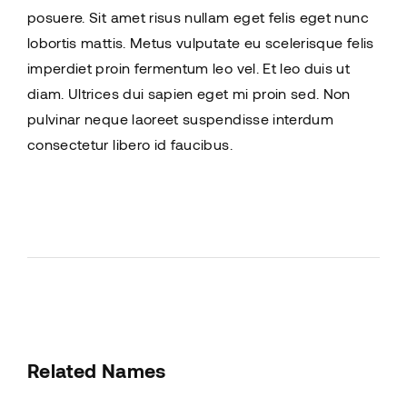
posuere. Sit amet risus nullam eget felis eget nunc
lobortis mattis. Metus vulputate eu scelerisque felis
imperdiet proin fermentum leo vel. Et leo duis ut
diam. Ultrices dui sapien eget mi proin sed. Non
pulvinar neque laoreet suspendisse interdum
consectetur libero id faucibus.
Related Names
Susan July Urban
Art Director
Film Editor
Musician