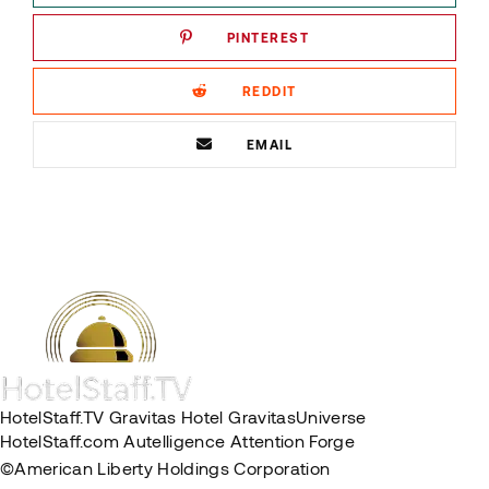
PINTEREST
REDDIT
EMAIL
HotelStaff.TV
Gravitas Hotel
GravitasUniverse
HotelStaff.com
Autelligence
Attention Forge
©American Liberty Holdings Corporation
Privacy Policy