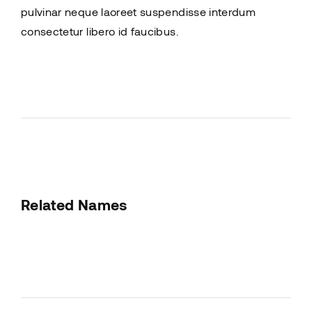
pulvinar neque laoreet suspendisse interdum
consectetur libero id faucibus.
Related Names
Susan July Urban
Art Director
Film Editor
Musician