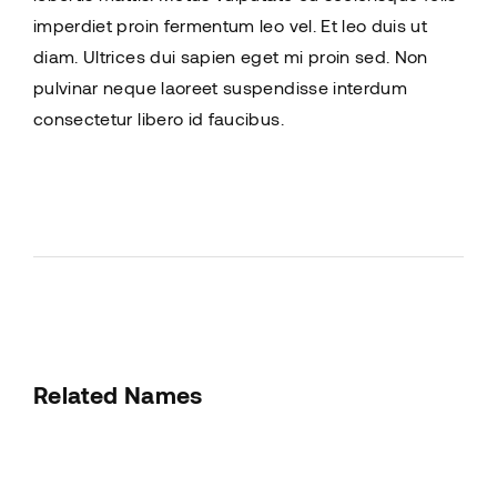
imperdiet proin fermentum leo vel. Et leo duis ut
diam. Ultrices dui sapien eget mi proin sed. Non
pulvinar neque laoreet suspendisse interdum
consectetur libero id faucibus.
Related Names
Susan July Urban
Art Director
Film Editor
Musician