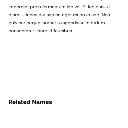
imperdiet proin fermentum leo vel. Et leo duis ut
diam. Ultrices dui sapien eget mi proin sed. Non
pulvinar neque laoreet suspendisse interdum
consectetur libero id faucibus.
Related Names
Susan July Urban
Art Director
Film Editor
Musician